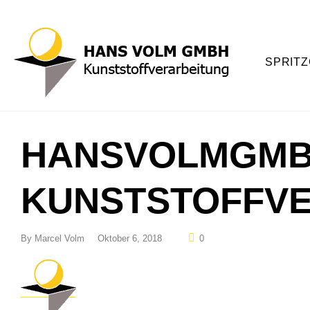
SPRITZ
HANSVOLMGMB
KUNSTSTOFFVE
By
Marcel Volm
Oktober 6, 2018
0