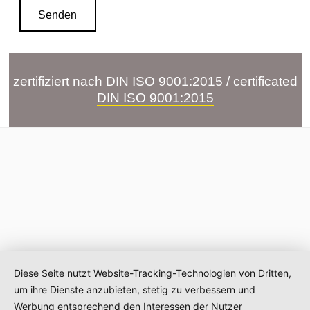
zertifiziert nach DIN ISO 9001:2015
/
certificated
DIN ISO 9001:2015
© 2026 Hans Volm GmbH
Diese Seite nutzt Website-Tracking-Technologien von Dritten,
Impressum
,
AGB
,
Datenschutz,
Cookie
um ihre Dienste anzubieten, stetig zu verbessern und
Einstellungen
Werbung entsprechend den Interessen der Nutzer