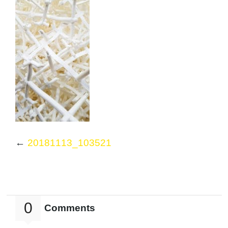
←
20181113_103521
0
Comments